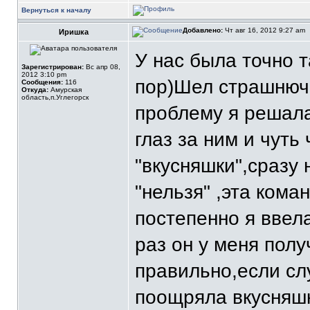
Вернуться к началу
Добавлено:
Чт авг 16, 2012 9:27 am
Иришка
У нас была точно т
Зарегистрирован:
Вс апр 08,
2012 3:10 pm
пор)Шел страшнюч
Сообщения:
116
Откуда:
Амурская
область,п.Углегорск
проблему я решала
глаз за ним и чуть
"вкусняшки",сразу 
"нельзя" ,эта ком
постепенно я ввел
раз он у меня пол
правильно,если сл
поощряла вкусняшк