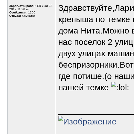
Здравствуйте,Лари
Зарегистрирован:
Сб июл 28,
2012 11:20 am
Сообщения:
1256
Откуда:
Камчатка
крепыша по темке 
дома Нита.Можно в
нас поселок 2 ули
двух улицах машин
беспризорники.Вот
где потише.(о наши
нашей темке
_______________