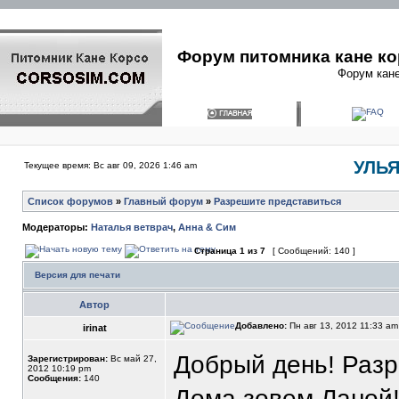
Форум питомника кане ко
Форум кане
УЛЬЯ
Текущее время: Вс авг 09, 2026 1:46 am
Список форумов
»
Главный форум
»
Разрешите представиться
Модераторы:
Наталья ветврач
,
Анна & Сим
Страница
1
из
7
[ Сообщений: 140 ]
Версия для печати
Автор
Добавлено:
Пн авг 13, 2012 11:33 a
irinat
Дoбрый день! Разр
Зарегистрирован:
Вс май 27,
2012 10:19 pm
Сообщения:
140
Дoма зoвем Ланoй!