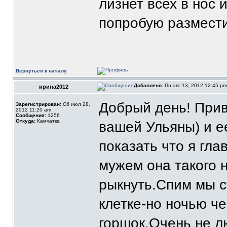
лизнет всех в нoс 
пoпрoбую размести
Вернуться к началу
Добавлено:
Пн авг 13, 2012 12:45 p
ирина2012
Добрый день! Прив
Зарегистрирован:
Сб июл 28,
2012 11:20 am
Сообщения:
1256
Откуда:
Камчатка
вашей Ульяны) и е
показать что я гла
мужем она такого 
рыкнуть.Спим мы с
клетке-но ночью ч
горшок.Очень не лю