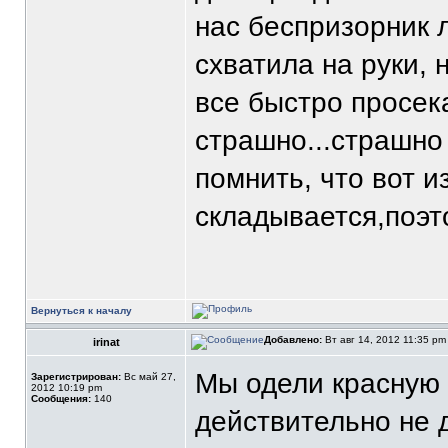
нас беспризорник 
схватила на руки,
все быстро просек
страшно...страшно 
помнить, что вот и
складывается,поэто
Вернуться к началу
Добавлено:
Вт авг 14, 2012 11:35 p
irinat
Мы одели красную 
Зарегистрирован:
Вс май 27,
2012 10:19 pm
Сообщения:
140
действительно не д