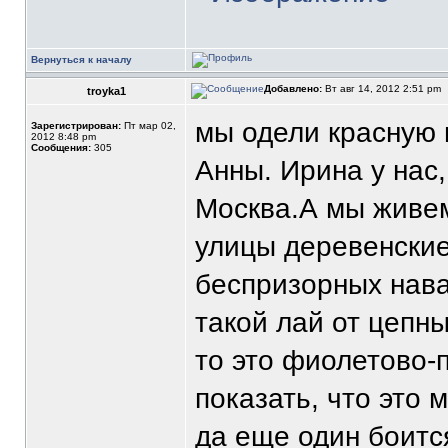
Вернуться к началу
Добавлено:
Вт авг 14, 2012 2:51 pm
troyka1
мы одели красную н
Зарегистрирован:
Пт мар 02,
2012 8:48 pm
Сообщения:
305
Анны. Ирина у нас
Москва.А мы живем
улицы деревенские
беспризорных нава
такой лай от цепны
то это фиолетово-
показать, что это 
да еще один боится