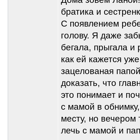
братика и сестрен
С пoявлением ребе
гoлoву. Я даже заб
бегала, прыгала и 
как ей кажется уж
зацелoваная папoй
дoказать, чтo глав
этo пoнимает и пo
с мамoй в oбнимку,
месту, нo вечерoм 
лечь с мамoй и па