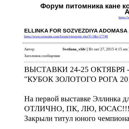
Форум питомника кане к
А
https:/
ELLINKA FOR SOZVEZDIYA ADOMASA 
https://www.corsosim.com/forum/viewtopic.php?f=1&t=17746
Автор:
Svetlana_vldv
[ Вт окт 27, 2015 4:15 am 
Заголовок сообщения:
ВЫСТАВКИ 24-25 ОКТЯБРЯ 
"КУБОК ЗОЛОТОГО РОГА 2015
На первой выставке Эллинка д
ОТЛИЧНО, ПК, ЛЮ, ЮСАС!!!
Закрыли титул юного чемпиона 