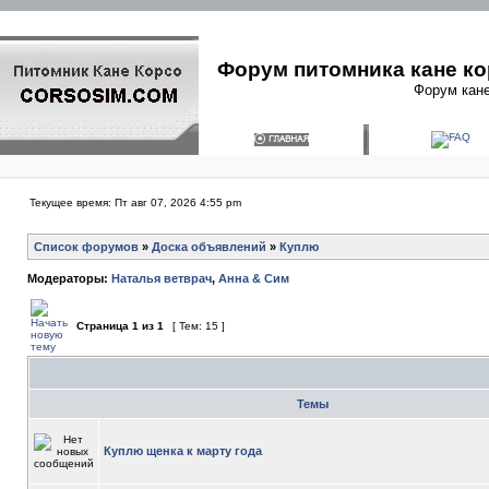
Форум питомника кане ко
Форум кане
Текущее время: Пт авг 07, 2026 4:55 pm
Список форумов
»
Доска объявлений
»
Куплю
Модераторы:
Наталья ветврач
,
Анна & Сим
Страница
1
из
1
[ Тем: 15 ]
Темы
Куплю щенка к марту года