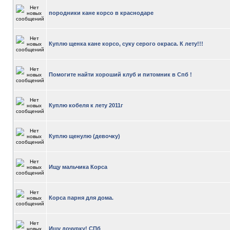
породники кане корсо в краснодаре
Куплю щенка кане корсо, суку серого окраса. К лету!!!
Помогите найти хороший клуб и питомник в Спб !
Куплю кобеля к лету 2011г
Куплю щенулю (девочку)
Ищу мальчика Корса
Корса парня для дома.
Ищу дочурку! СПб