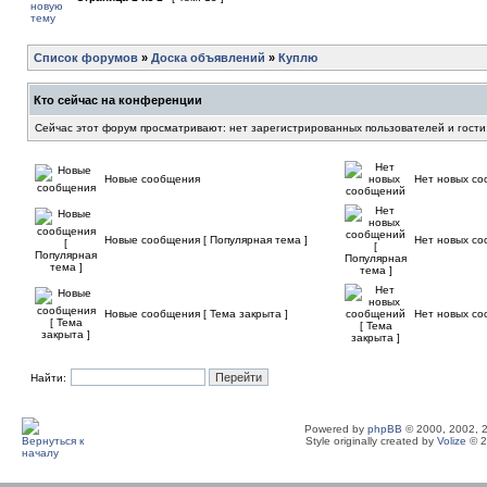
Список форумов
»
Доска объявлений
»
Куплю
Кто сейчас на конференции
Сейчас этот форум просматривают: нет зарегистрированных пользователей и гости
Новые сообщения
Нет новых с
Новые сообщения [ Популярная тема ]
Нет новых со
Новые сообщения [ Тема закрыта ]
Нет новых со
Найти:
Powered by
phpBB
© 2000, 2002, 
Style originally created by
Volize
© 2