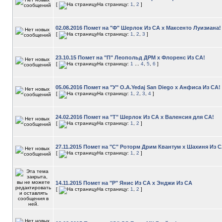
[
На страницу:
1
,
2
]
02.08.2016 Помет на "Ф" Шерлок Из СА х Максенто Луизиана!
[
На страницу:
1
,
2
,
3
]
23.10.15 Помет на "П" Леопольд ДРМ х Флоренс Из СА!
[
На страницу:
1
...
4
,
5
,
6
]
05.06.2016 Помет на "У" O.A.Yedaj San Diego х Анфиса Из СА!
[
На страницу:
1
,
2
,
3
,
4
]
24.02.2016 Помет на "Т" Шерлок Из СА х Валенсия для СА!
[
На страницу:
1
,
2
]
27.11.2015 Помет на "С" Роторм Дрим Квантум х Шахиня Из С
[
На страницу:
1
,
2
]
14.11.2015 Помет на "Р" Янис Из СА х Энджи Из СА
[
На страницу:
1
,
2
]