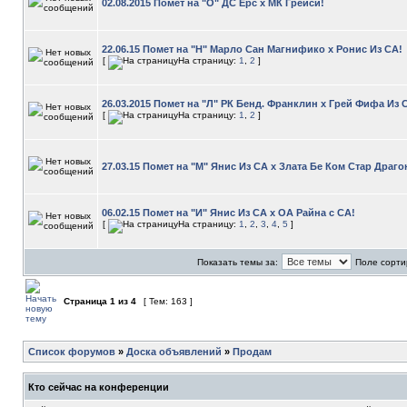
02.08.2015 Помет на "О" ДС Ерс х МК Грейси!
22.06.15 Помет на "Н" Марло Сан Магнифико х Ронис Из СА!
[
На страницу:
1
,
2
]
26.03.2015 Помет на "Л" РК Бенд. Франклин х Грей Фифа Из 
[
На страницу:
1
,
2
]
27.03.15 Помет на "М" Янис Из СА х Злата Бе Ком Стар Драго
06.02.15 Помет на "И" Янис Из СА х ОА Райна с СА!
[
На страницу:
1
,
2
,
3
,
4
,
5
]
Показать темы за:
Поле сорти
Страница
1
из
4
[ Тем: 163 ]
Список форумов
»
Доска объявлений
»
Продам
Кто сейчас на конференции