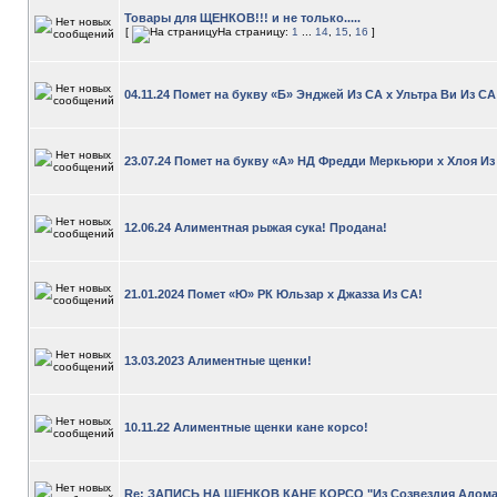
Товары для ЩЕНКОВ!!! и не только.....
[
На страницу:
1
...
14
,
15
,
16
]
04.11.24 Помет на букву «Б» Энджей Из СА х Ультра Ви Из СА
23.07.24 Помет на букву «А» НД Фредди Меркьюри х Хлоя Из
12.06.24 Алиментная рыжая сука! Продана!
21.01.2024 Помет «Ю» РК Юльзар х Джазза Из СА!
13.03.2023 Алиментные щенки!
10.11.22 Алиментные щенки кане корсо!
Re: ЗАПИСЬ НА ЩЕНКОВ КАНЕ КОРСО "Из Созвездия Адома