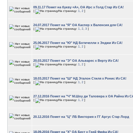
09.11.17 Помет на букву «А», ОА Ирс х Голд Стар Из СА!
[
На страницу:
1
,
2
]
24.07.2017 Помет на "Я" ОА Каспер х Валенсия для СА!
[
На страницу:
1
,
2
,
3
]
25.06.2017 Помет на "Ю" НД Ботичелли х Энджи Из СА!
[
На страницу:
1
,
2
]
20.03.2017 Помет на "Э" ОА Альварес х Верту Из СА!
[
На страницу:
1
,
2
]
18.03.2017 Помет на "Ш" НД Эталон Стиля х Ронис Из СА!
[
На страницу:
1
,
2
]
27.12.2016 Помет на "Ч" М.Шоу ди Таловера х ОА Райна Из С
[
На страницу:
1
,
2
]
20.12.2016 Помет на "Ц" ЛБ Виктория х ГГ Аргус Стар Лорд
18.09.2016 Помет на "Х" ОА Бест х Грей Фифа Из СА!