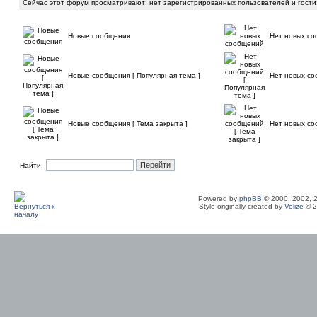
Сейчас этот форум просматривают: нет зарегистрированных пользователей и гости
Новые сообщения
Нет новых с
Новые сообщения [ Популярная тема ]
Нет новых со
Новые сообщения [ Тема закрыта ]
Нет новых со
Найти:
Powered by
phpBB
© 2000, 2002, 
Style originally created by
Volize
© 2