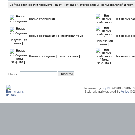
Сейчас этот форум просматривают: нет зарегистрированных пользователей и гости
Новые сообщения
Нет новых с
Новые сообщения [ Популярная тема ]
Нет новых со
Новые сообщения [ Тема закрыта ]
Нет новых со
Найти:
Powered by
phpBB
© 2000, 2002, 
Style originally created by
Volize
© 2