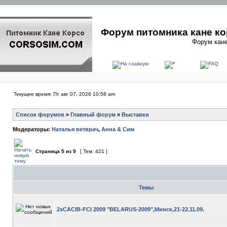
Форум питомника кане ко
Форум кане
Текущее время: Пт авг 07, 2026 10:58 am
Список форумов
»
Главный форум
»
Выставки
Модераторы:
Наталья ветврач
,
Анна & Сим
Страница
5
из
9
[ Тем: 421 ]
Темы
2xCACIB-FCI 2009 "BELARUS-2009",Минск,21-22.11.09.