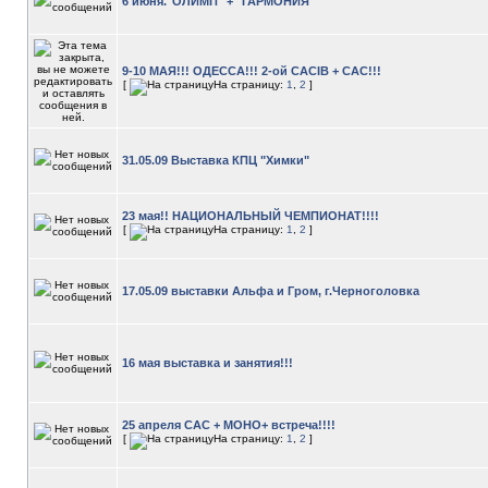
6 июня."ОЛИМП" + "ГАРМОНИЯ"
9-10 МАЯ!!! ОДЕССА!!! 2-ой CACIB + САС!!!
[
На страницу:
1
,
2
]
31.05.09 Выставка КПЦ "Химки"
23 мая!! НАЦИОНАЛЬНЫЙ ЧЕМПИОНАТ!!!!
[
На страницу:
1
,
2
]
17.05.09 выставки Альфа и Гром, г.Черноголовка
16 мая выставка и занятия!!!
25 апреля САС + МОНО+ встреча!!!!
[
На страницу:
1
,
2
]