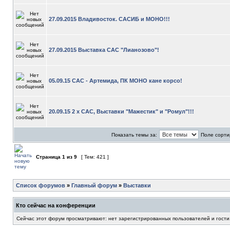
27.09.2015 Владивосток. САСИБ и МОНО!!!
27.09.2015 Выставка САС "Лианозово"!
05.09.15 САС - Артемида, ПК МОНО кане корсо!
20.09.15 2 х САС, Выставки "Мажестик" и "Ромул"!!!
Показать темы за:
Поле сорти
Страница
1
из
9
[ Тем: 421 ]
Список форумов
»
Главный форум
»
Выставки
Кто сейчас на конференции
Сейчас этот форум просматривают: нет зарегистрированных пользователей и гости