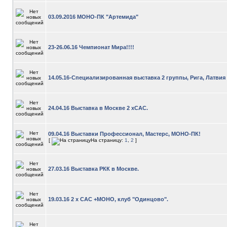
03.09.2016 МОНО-ПК "Артемида"
23-26.06.16 Чемпионат Мира!!!!
14.05.16-Специализированная выставка 2 группы, Рига, Латвия
24.04.16 Выставка в Москве 2 хСАС.
09.04.16 Выставки Профессионал, Мастерс, МОНО-ПК!
[
На страницу:
1
,
2
]
27.03.16 Выставка РКК в Москве.
19.03.16 2 х САС +МОНО, клуб "Одинцово".