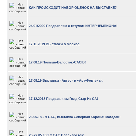
КАК ПРОИСХОДИТ НАБОР ОЦЕНОК НА ВЫСТАВКЕ?
24/01/2020 Поздравляю с титулом ИНТЕРЧЕМПИОНА!
17.11.2019 ВЫставки в Москве.
17.08.19 Польша-Белосток-CACIB!
17.08.19 Выставки «Аргус» и «Арт-Фортуна».
17.12.2018 Поздравляем Голд Стар Из СА!
26.05.18 2 х САС, выставка Северная Корона! Магадан!
26-27.05.18 2 х САС Владивосток!