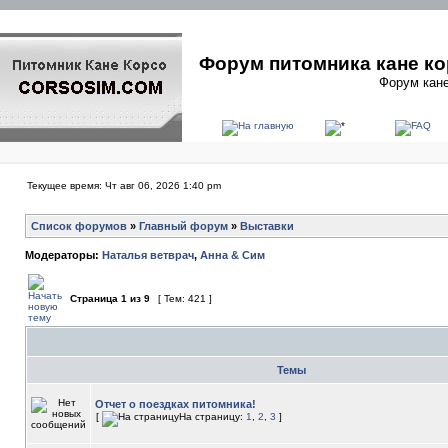
Форум питомника кане ко
Форум кане
Текущее время: Чт авг 06, 2026 1:40 pm
Список форумов
»
Главный форум
»
Выставки
Модераторы:
Наталья ветврач
,
Анна & Сим
Страница
1
из
9
[ Тем: 421 ]
Темы
Отчет о поездках питомника!
[
На страницу:
1
,
2
,
3
]