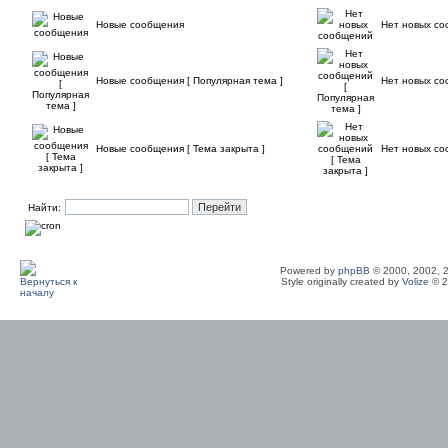
Новые сообщения
Нет новых с
Новые сообщения [ Популярная тема ]
Нет новых со
Новые сообщения [ Тема закрыта ]
Нет новых со
Найти:
Powered by
phpBB
© 2000, 2002, 
Style originally created by
Volize
© 2