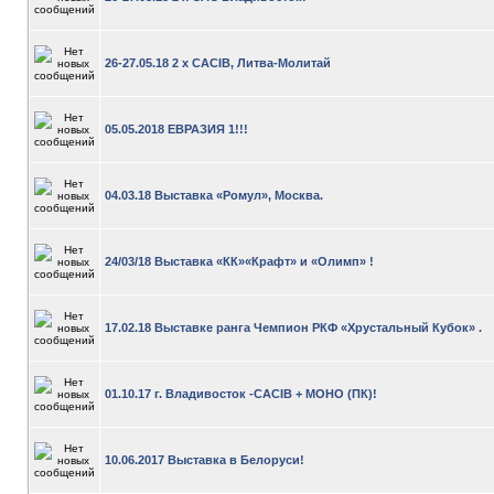
26-27.05.18 2 х CACIB, Литва-Молитай
05.05.2018 ЕВРАЗИЯ 1!!!
04.03.18 Выставка «Ромул», Москва.
24/03/18 Выставка «КК»«Крафт» и «Олимп» !
17.02.18 Выставке ранга Чемпион РКФ «Хрустальный Кубок» .
01.10.17 г. Владивосток -САСIB + МОНО (ПК)!
10.06.2017 Выставка в Белоруси!