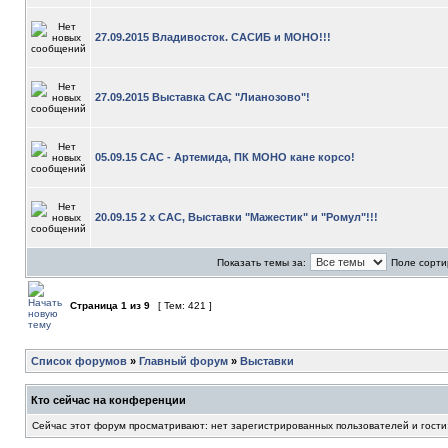
27.09.2015 Владивосток. САСИБ и МОНО!!!
27.09.2015 Выставка САС "Лианозово"!
05.09.15 САС - Артемида, ПК МОНО кане корсо!
20.09.15 2 х САС, Выставки "Мажестик" и "Ромул"!!!
Показать темы за:
Поле сорти
Страница
1
из
9
[ Тем: 421 ]
Список форумов
»
Главный форум
»
Выставки
Кто сейчас на конференции
Сейчас этот форум просматривают: нет зарегистрированных пользователей и гости