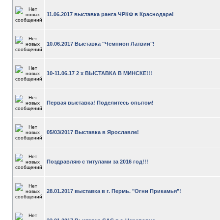
11.06.2017 выставка ранга ЧРКФ в Краснодаре!
10.06.2017 Выставка "Чемпион Латвии"!
10-11.06.17 2 х ВЫСТАВКА В МИНСКЕ!!!
Первая выставка! Поделитесь опытом!
05/03/2017 Выставка в Ярославле!
Поздравляю с титулами за 2016 год!!!
28.01.2017 выставка в г. Пермь. "Огни Прикамья"!