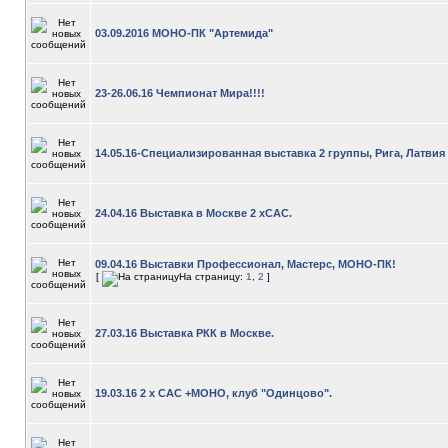
03.09.2016 МОНО-ПК "Артемида"
23-26.06.16 Чемпионат Мира!!!!
14.05.16-Специализированная выставка 2 группы, Рига, Латвия
24.04.16 Выставка в Москве 2 хСАС.
09.04.16 Выставки Профессионал, Мастерс, МОНО-ПК!
[
На страницу:
1
,
2
]
27.03.16 Выставка РКК в Москве.
19.03.16 2 х САС +МОНО, клуб "Одинцово".