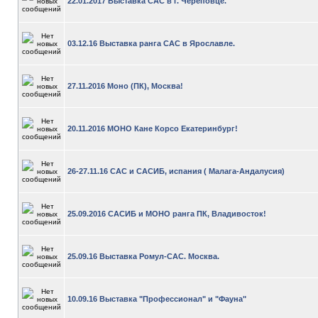
22.01.2017 Выставка САС в г. Череповце.
03.12.16 Выставка ранга САС в Ярославле.
27.11.2016 Моно (ПК), Москва!
20.11.2016 МОНО Кане Корсо Екатеринбург!
26-27.11.16 САС и САСИБ, испания ( Малага-Андалусия)
25.09.2016 САСИБ и МОНО ранга ПК, Владивосток!
25.09.16 Выставка Ромул-САС. Москва.
10.09.16 Выставка "Профессионал" и "Фауна"