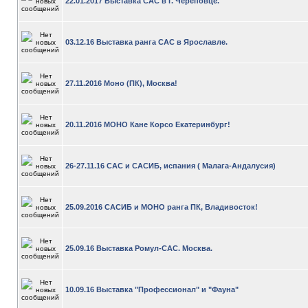
22.01.2017 Выставка САС в г. Череповце.
03.12.16 Выставка ранга САС в Ярославле.
27.11.2016 Моно (ПК), Москва!
20.11.2016 МОНО Кане Корсо Екатеринбург!
26-27.11.16 САС и САСИБ, испания ( Малага-Андалусия)
25.09.2016 САСИБ и МОНО ранга ПК, Владивосток!
25.09.16 Выставка Ромул-САС. Москва.
10.09.16 Выставка "Профессионал" и "Фауна"