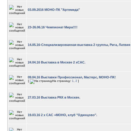
03.09.2016 МОНО-ПК "Артемида"
23-26.06.16 Чемпионат Мира!!!!
14.05.16-Специализированная выставка 2 группы, Рига, Латвия
24.04.16 Выставка в Москве 2 хСАС.
09.04.16 Выставки Профессионал, Мастерс, МОНО-ПК!
[
На страницу:
1
,
2
]
27.03.16 Выставка РКК в Москве.
19.03.16 2 х САС +МОНО, клуб "Одинцово".