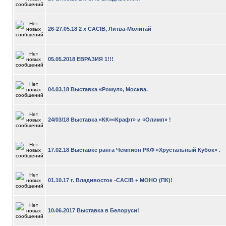
26-27.05.18 2 х CACIB, Литва-Молитай
05.05.2018 ЕВРАЗИЯ 1!!!
04.03.18 Выставка «Ромул», Москва.
24/03/18 Выставка «КК»«Крафт» и «Олимп» !
17.02.18 Выставке ранга Чемпион РКФ «Хрустальный Кубок» .
01.10.17 г. Владивосток -САСIB + МОНО (ПК)!
10.06.2017 Выставка в Белоруси!