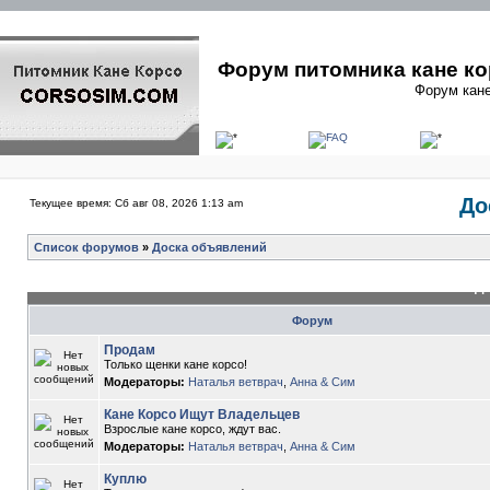
Форум питомника кане ко
Форум кане
До
Текущее время: Сб авг 08, 2026 1:13 am
Список форумов
»
Доска объявлений
До
Форум
Продам
Только щенки кане корсо!
Модераторы:
Наталья ветврач
,
Анна & Сим
Кане Корсо Ищут Владельцев
Взрослые кане корсо, ждут вас.
Модераторы:
Наталья ветврач
,
Анна & Сим
Куплю