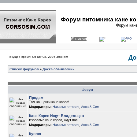
Форум питомника кане ко
Форум кане
До
Текущее время: Сб авг 08, 2026 3:58 pm
Список форумов
»
Доска объявлений
До
Форум
Продам
Только щенки кане корсо!
Модераторы:
Наталья ветврач
,
Анна & Сим
Кане Корсо Ищут Владельцев
Взрослые кане корсо, ждут вас.
Модераторы:
Наталья ветврач
,
Анна & Сим
Куплю