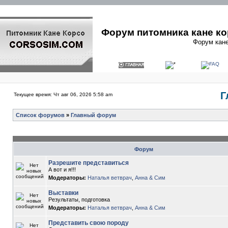
Форум питомника кане ко
Форум кане
Г
Текущее время: Чт авг 06, 2026 5:58 am
Список форумов
»
Главный форум
Форум
Разрешите представиться
А вот и я!!!
Модераторы:
Наталья ветврач
,
Анна & Сим
Выставки
Результаты, подготовка
Модераторы:
Наталья ветврач
,
Анна & Сим
Представить свою породу