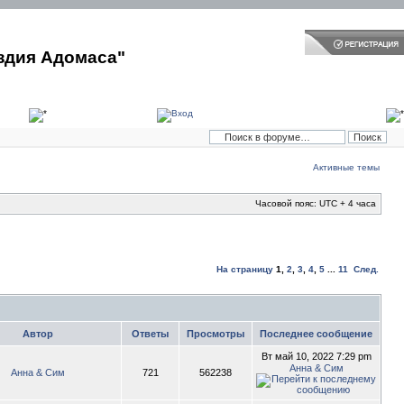
здия Адомаса"
Активные темы
Часовой пояс: UTC + 4 часа
На страницу
1
,
2
,
3
,
4
,
5
...
11
След.
Автор
Ответы
Просмотры
Последнее сообщение
Вт май 10, 2022 7:29 pm
Анна & Сим
Анна & Сим
721
562238