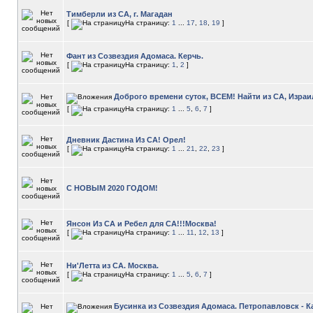
Тимберли из СА, г. Магадан
[
На страницу:
1
...
17
,
18
,
19
]
Фант из Созвездия Адомаса. Керчь.
[
На страницу:
1
,
2
]
Доброго времени суток, ВСЕМ! Найти из СА, Израи
[
На страницу:
1
...
5
,
6
,
7
]
Дневник Дастина Из СА! Орел!
[
На страницу:
1
...
21
,
22
,
23
]
С НОВЫМ 2020 ГОДОМ!
Янсон Из СА и Ребел для СА!!!Москва!
[
На страницу:
1
...
11
,
12
,
13
]
Ни'Летта из СА. Москва.
[
На страницу:
1
...
5
,
6
,
7
]
Бусинка из Созвездия Адомаса. Петропавловск - К