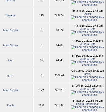
Лё и Бу
162
331321
Вс апр 28, 2019 9:48 pm
Аким
Иришик
119
308655
Чт апр 18, 2019 1:45 am
Анна & Сим
Анна & Сим
3
18574
Чт мар 21, 2019 9:21 pm
Анна & Сим
Анна & Сим
0
14788
Пт мар 15, 2019 2:20 pm
Анна & Сим
Чегет
17
44948
Сб мар 09, 2019 10:29 am
grets
grets
70
233044
Вт дек 18, 2018 12:06 pm
Анна & Сим
Анна & Сим
172
307019
Вт ноя 06, 2018 6:08 am
Елена Дивногорск
GalKi
336
367886