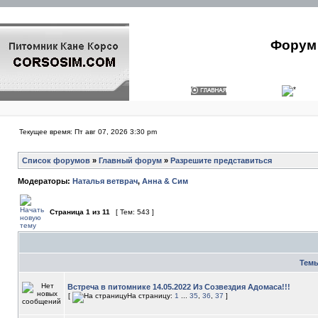
Форум 
Текущее время: Пт авг 07, 2026 3:30 pm
Список форумов
»
Главный форум
»
Разрешите представиться
Модераторы:
Наталья ветврач
,
Анна & Сим
Страница
1
из
11
[ Тем: 543 ]
Тем
Встреча в питомнике 14.05.2022 Из Созвездия Адомаса!!!
[
На страницу:
1
...
35
,
36
,
37
]