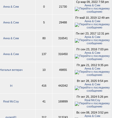
Ср мар 09, 2022 7:58 pm
Анна & Сим
Анна & Сим
0
21730
Пт май 10, 2019 12:49 am
Анна & Сим
Анна & Сим
5
29488
Пн окт 23, 2017 12:31 pm
Анна & Сим
Анна & Сим
80
316541
Пт сен 23, 2016 7:03 pm
Анна & Сим
Анна & Сим
137
316450
Пт дек 21, 2012 9:35 pm
Анна & Сим
Наталья ветврач
10
49855
Вт окт 28, 2025 9:54 pm
Анна & Сим
Iri
416
442042
Пт окт 25, 2024 5:26 pm
Real McCoy
Real McCoy
41
169899
Вс сен 08, 2024 3:52 pm
Анна & Сим
evgen81
312
313743