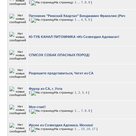
[
На страницу:
1
...
7
,
8
,
9
]
Питомник "Римский Квартал" Бенджамин Франклин (Рич
[
На страницу:
1
...
4
,
5
,
6
]
Ю-ТУБ КАНАЛ ПИТОМНИКА «Из Созвездия Адомаса»!
СПИСОК СОБАК ОПАСНЫХ ПОРОД!
Разрешите представиться, Чегет из СА
Фурор из СА, г. Ухта
[
На страницу:
1
,
2
,
3
,
4
]
Моя стая!!
[
На страницу:
1
...
7
,
8
,
9
]
Ирсен из Созвездия Адомаса. Москва!
[
На страницу:
1
...
15
,
16
,
17
]