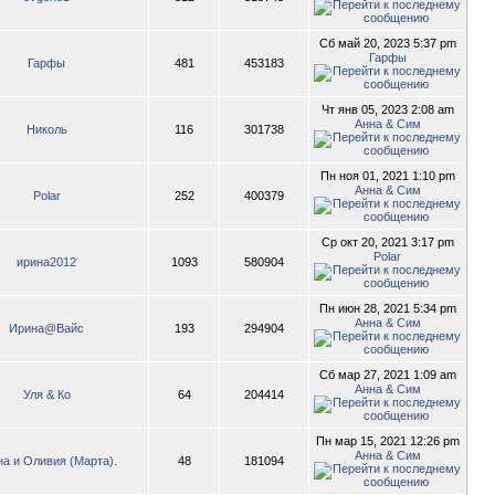
Сб май 20, 2023 5:37 pm
Гарфы
Гарфы
481
453183
Чт янв 05, 2023 2:08 am
Анна & Сим
Николь
116
301738
Пн ноя 01, 2021 1:10 pm
Анна & Сим
Polar
252
400379
Ср окт 20, 2021 3:17 pm
Polar
ирина2012
1093
580904
Пн июн 28, 2021 5:34 pm
Анна & Сим
Ирина@Вайс
193
294904
Сб мар 27, 2021 1:09 am
Анна & Сим
Уля & Ко
64
204414
Пн мар 15, 2021 12:26 pm
Анна & Сим
на и Оливия (Марта).
48
181094