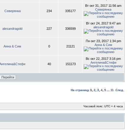
Вт окт 31, 2017 11:56 am
Северянка
Северянка
234
335177
Вт окт 24, 2017 9:47 am
alesandragold
alesandragold
227
336599
Пн окт 23, 2017 1:34 pm
Анна & Сим
Анна & Сим
0
21121
Вс окт 22, 2017 3:16 pm
Ангелина&Стефи
Ангелина&Стефи
40
151173
На страницу
1
,
2
,
3
,
4
,
5
...
11
След.
Часовой пояс: UTC + 4 часа