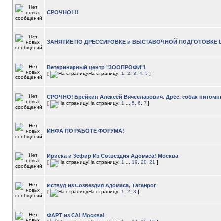
СРОЧНО!!!!
ЗАНЯТИЕ ПО ДРЕССИРОВКЕ и ВЫСТАВОЧНОЙ ПОДГОТОВКЕ 
Ветеринарный центр "ЗООПРОФИ"!
[
На страницу:
1
,
2
,
3
,
4
,
5
]
СРОЧНО! Брейкин Алексей Вячеславович. Дрес. собак питомн
[
На страницу:
1
...
5
,
6
,
7
]
ИНФА ПО РАБОТЕ ФОРУМА!
Ириска и Зефир Из Созвездия Адомаса! Москва
[
На страницу:
1
...
19
,
20
,
21
]
Иствуд из Созвездия Адомаса, Таганрог
[
На страницу:
1
,
2
,
3
]
ФАРТ из СА! Москва!