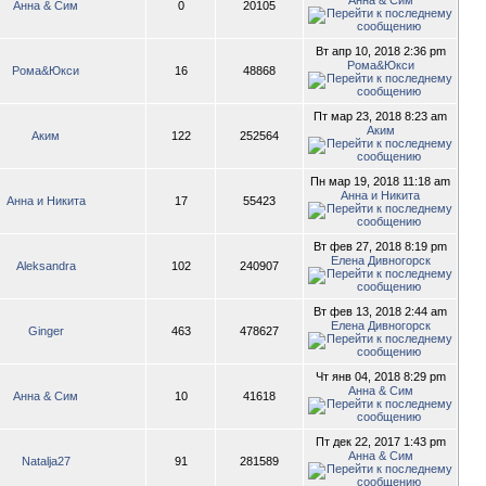
Анна & Сим
Анна & Сим
0
20105
Вт апр 10, 2018 2:36 pm
Рома&Юкси
Рома&Юкси
16
48868
Пт мар 23, 2018 8:23 am
Аким
Аким
122
252564
Пн мар 19, 2018 11:18 am
Анна и Никита
Анна и Никита
17
55423
Вт фев 27, 2018 8:19 pm
Елена Дивногорск
Aleksandra
102
240907
Вт фев 13, 2018 2:44 am
Елена Дивногорск
Ginger
463
478627
Чт янв 04, 2018 8:29 pm
Анна & Сим
Анна & Сим
10
41618
Пт дек 22, 2017 1:43 pm
Анна & Сим
Natalja27
91
281589