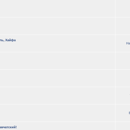
ль, Хайфа
На
амчатский!