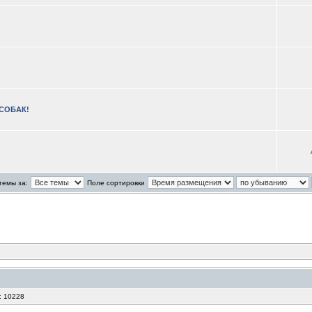
 СОБАК!
темы за:
Поле сортировки
: 10228