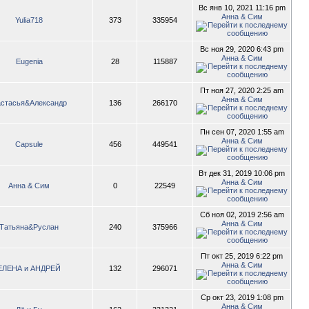
Вс янв 10, 2021 11:16 pm
Анна & Сим
Yulia718
373
335954
Вс ноя 29, 2020 6:43 pm
Анна & Сим
Eugenia
28
115887
Пт ноя 27, 2020 2:25 am
Анна & Сим
стасья&Александр
136
266170
Пн сен 07, 2020 1:55 am
Анна & Сим
Capsule
456
449541
Вт дек 31, 2019 10:06 pm
Анна & Сим
Анна & Сим
0
22549
Сб ноя 02, 2019 2:56 am
Анна & Сим
Татьяна&Руслан
240
375966
Пт окт 25, 2019 6:22 pm
Анна & Сим
ЕЛЕНА и АНДРЕЙ
132
296071
Ср окт 23, 2019 1:08 pm
Анна & Сим