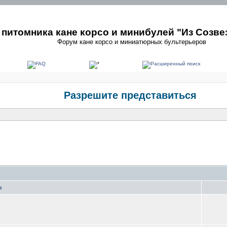
питомника кане корсо и минибулей "Из Созве
Форум кане корсо и миниатюрных бультерьеров
Разрешите представиться
ы