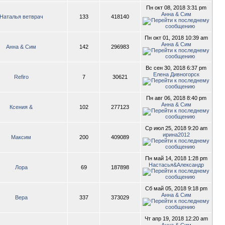
Пн окт 08, 2018 3:31 pm
Анна & Сим
Наталья ветврач
133
418140
Пн окт 01, 2018 10:39 am
Анна & Сим
Анна & Сим
142
296983
Вс сен 30, 2018 6:37 pm
Елена Дивногорск
Refiro
7
30621
Пн авг 06, 2018 8:40 pm
Анна & Сим
Ксения &
102
277123
Ср июл 25, 2018 9:20 am
ирина2012
Максим
200
409089
Пн май 14, 2018 1:28 pm
Настасья&Александр
Лора
69
187898
Сб май 05, 2018 9:18 pm
Анна & Сим
Вера
337
373029
Чт апр 19, 2018 12:20 am