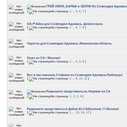
ГРЕЙ ЛЯЛЯ, БАРБИ и ХЕППИ Из Созвездия Адомаса
[
На страницу:
1
...
5
,
6
,
7
]
ОА Р'Айна для Созвездия Адомаса. Дивногорск.
[
На страницу:
1
...
6
,
7
,
8
]
Чаритта для Созвездия Адомаса, Ивановская область.
Олис из СА ! Москва!
[
На страницу:
1
...
4
,
5
,
6
]
Вот и мы наконец Стефани из Созвездия Адомаса.Люберцы!
[
На страницу:
1
...
9
,
10
,
11
]
Разрешите представиться, Норман из СА
[
На страницу:
1
,
2
,
3
,
4
]
Разрешите представиться Дейзи Из СА(Кнопка) !!! Москва!
[
На страницу:
1
...
15
,
16
,
17
]