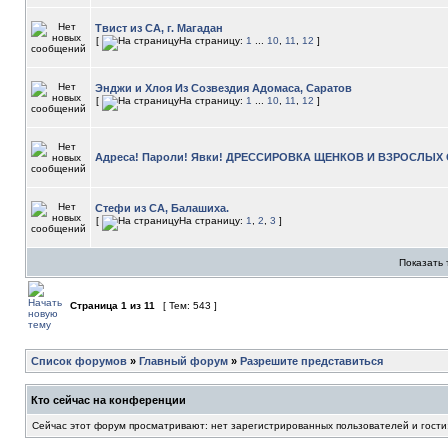
Твист из СА, г. Магадан
[
На страницу:
1
...
10
,
11
,
12
]
Энджи и Хлоя Из Созвездия Адомаса, Саратов
[
На страницу:
1
...
10
,
11
,
12
]
Адреса! Пароли! Явки! ДРЕССИРОВКА ЩЕНКОВ И ВЗРОСЛЫХ
Стефи из СА, Балашиха.
[
На страницу:
1
,
2
,
3
]
Показать 
Страница
1
из
11
[ Тем: 543 ]
Список форумов
»
Главный форум
»
Разрешите представиться
Кто сейчас на конференции
Сейчас этот форум просматривают: нет зарегистрированных пользователей и гости