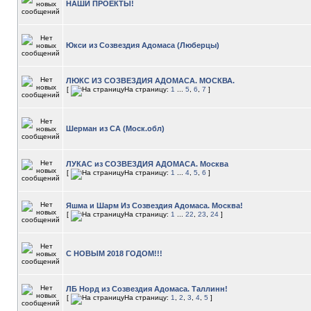
НАШИ ПРОЕКТЫ!
Юкси из Созвездия Адомаса (Люберцы)
ЛЮКС ИЗ СОЗВЕЗДИЯ АДОМАСА. МОСКВА.
[
На страницу:
1
...
5
,
6
,
7
]
Шерман из СА (Моск.обл)
ЛУКАС из СОЗВЕЗДИЯ АДОМАСА. Москва
[
На страницу:
1
...
4
,
5
,
6
]
Яшма и Шарм Из Созвездия Адомаса. Москва!
[
На страницу:
1
...
22
,
23
,
24
]
С НОВЫМ 2018 ГОДОМ!!!
ЛБ Норд из Созвездия Адомаса. Таллинн!
[
На страницу:
1
,
2
,
3
,
4
,
5
]