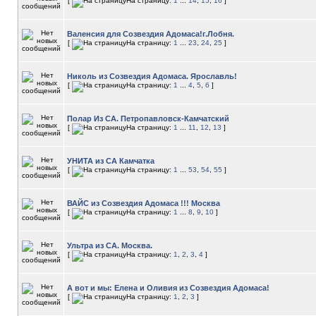
[
На страницу:
1
...
14
,
15
,
16
]
Валенсия для Созвездия Адомаса!г.Лобня.
[
На страницу:
1
...
23
,
24
,
25
]
Николь из Созвездия Адомаса. Ярославль!
[
На страницу:
1
...
4
,
5
,
6
]
Полар Из СА. Петропавловск-Камчатский
[
На страницу:
1
...
11
,
12
,
13
]
УНИТА из СА Камчатка
[
На страницу:
1
...
53
,
54
,
55
]
ВАЙС из Созвездия Адомаса !!! Москва
[
На страницу:
1
...
8
,
9
,
10
]
Ультра из СА. Москва.
[
На страницу:
1
,
2
,
3
,
4
]
А вот и мы: Елена и Оливия из Созвездия Адомаса!
[
На страницу:
1
,
2
,
3
]