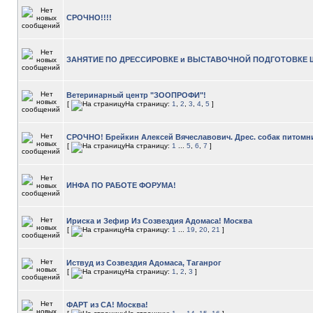
СРОЧНО!!!!
ЗАНЯТИЕ ПО ДРЕССИРОВКЕ и ВЫСТАВОЧНОЙ ПОДГОТОВКЕ 
Ветеринарный центр "ЗООПРОФИ"!
[
На страницу:
1
,
2
,
3
,
4
,
5
]
СРОЧНО! Брейкин Алексей Вячеславович. Дрес. собак питомн
[
На страницу:
1
...
5
,
6
,
7
]
ИНФА ПО РАБОТЕ ФОРУМА!
Ириска и Зефир Из Созвездия Адомаса! Москва
[
На страницу:
1
...
19
,
20
,
21
]
Иствуд из Созвездия Адомаса, Таганрог
[
На страницу:
1
,
2
,
3
]
ФАРТ из СА! Москва!