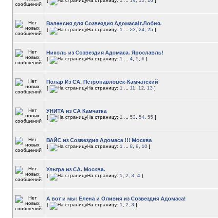
[
На страницу:
1
...
14
,
15
,
16
]
Валенсия для Созвездия Адомаса!г.Лобня.
[
На страницу:
1
...
23
,
24
,
25
]
Николь из Созвездия Адомаса. Ярославль!
[
На страницу:
1
...
4
,
5
,
6
]
Полар Из СА. Петропавловск-Камчатский
[
На страницу:
1
...
11
,
12
,
13
]
УНИТА из СА Камчатка
[
На страницу:
1
...
53
,
54
,
55
]
ВАЙС из Созвездия Адомаса !!! Москва
[
На страницу:
1
...
8
,
9
,
10
]
Ультра из СА. Москва.
[
На страницу:
1
,
2
,
3
,
4
]
А вот и мы: Елена и Оливия из Созвездия Адомаса!
[
На страницу:
1
,
2
,
3
]