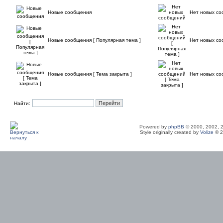
Новые сообщения
Нет новых с
Новые сообщения [ Популярная тема ]
Нет новых со
Новые сообщения [ Тема закрыта ]
Нет новых со
Найти:
Powered by
phpBB
© 2000, 2002, 
Style originally created by
Volize
© 2