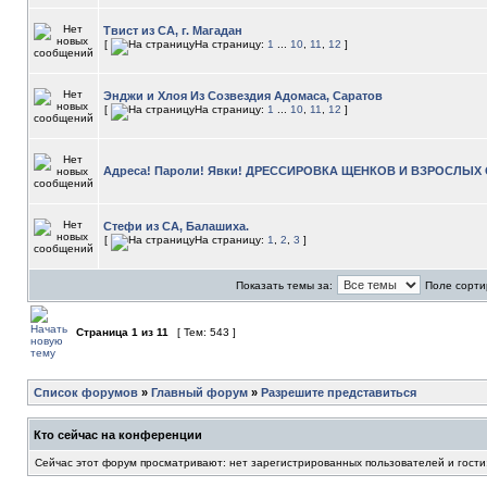
Твист из СА, г. Магадан
[
На страницу:
1
...
10
,
11
,
12
]
Энджи и Хлоя Из Созвездия Адомаса, Саратов
[
На страницу:
1
...
10
,
11
,
12
]
Адреса! Пароли! Явки! ДРЕССИРОВКА ЩЕНКОВ И ВЗРОСЛЫХ
Стефи из СА, Балашиха.
[
На страницу:
1
,
2
,
3
]
Показать темы за:
Поле сорти
Страница
1
из
11
[ Тем: 543 ]
Список форумов
»
Главный форум
»
Разрешите представиться
Кто сейчас на конференции
Сейчас этот форум просматривают: нет зарегистрированных пользователей и гости