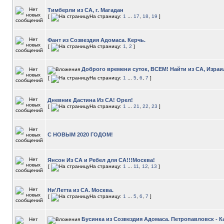
Тимберли из СА, г. Магадан
[
На страницу:
1
...
17
,
18
,
19
]
Фант из Созвездия Адомаса. Керчь.
[
На страницу:
1
,
2
]
Доброго времени суток, ВСЕМ! Найти из СА, Израи
[
На страницу:
1
...
5
,
6
,
7
]
Дневник Дастина Из СА! Орел!
[
На страницу:
1
...
21
,
22
,
23
]
С НОВЫМ 2020 ГОДОМ!
Янсон Из СА и Ребел для СА!!!Москва!
[
На страницу:
1
...
11
,
12
,
13
]
Ни'Летта из СА. Москва.
[
На страницу:
1
...
5
,
6
,
7
]
Бусинка из Созвездия Адомаса. Петропавловск - К