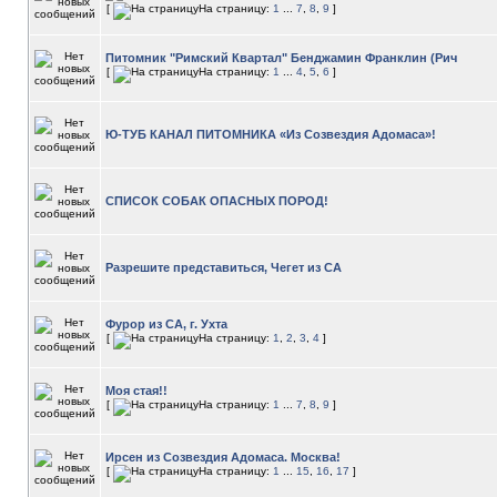
[
На страницу:
1
...
7
,
8
,
9
]
Питомник "Римский Квартал" Бенджамин Франклин (Рич
[
На страницу:
1
...
4
,
5
,
6
]
Ю-ТУБ КАНАЛ ПИТОМНИКА «Из Созвездия Адомаса»!
СПИСОК СОБАК ОПАСНЫХ ПОРОД!
Разрешите представиться, Чегет из СА
Фурор из СА, г. Ухта
[
На страницу:
1
,
2
,
3
,
4
]
Моя стая!!
[
На страницу:
1
...
7
,
8
,
9
]
Ирсен из Созвездия Адомаса. Москва!
[
На страницу:
1
...
15
,
16
,
17
]