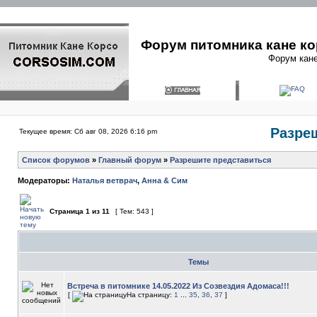
Форум питомника кане ко
Форум кане
Разре
Текущее время: Сб авг 08, 2026 6:16 pm
Список форумов
»
Главный форум
»
Разрешите представиться
Модераторы:
Наталья ветврач
,
Анна & Сим
Страница
1
из
11
[ Тем: 543 ]
Темы
Встреча в питомнике 14.05.2022 Из Созвездия Адомаса!!!
[
На страницу:
1
...
35
,
36
,
37
]