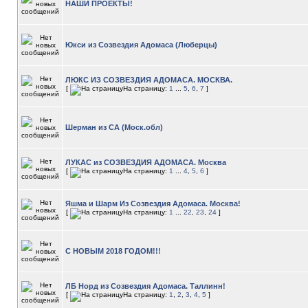
НАШИ ПРОЕКТЫ!
Юкси из Созвездия Адомаса (Люберцы)
ЛЮКС ИЗ СОЗВЕЗДИЯ АДОМАСА. МОСКВА.
[
На страницу:
1
...
5
,
6
,
7
]
Шерман из СА (Моск.обл)
ЛУКАС из СОЗВЕЗДИЯ АДОМАСА. Москва
[
На страницу:
1
...
4
,
5
,
6
]
Яшма и Шарм Из Созвездия Адомаса. Москва!
[
На страницу:
1
...
22
,
23
,
24
]
С НОВЫМ 2018 ГОДОМ!!!
ЛБ Норд из Созвездия Адомаса. Таллинн!
[
На страницу:
1
,
2
,
3
,
4
,
5
]