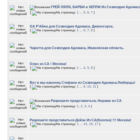
ГРЕЙ ЛЯЛЯ, БАРБИ и ХЕППИ Из Созвездия Адомаса
[
На страницу:
1
...
5
,
6
,
7
]
ОА Р'Айна для Созвездия Адомаса. Дивногорск.
[
На страницу:
1
...
6
,
7
,
8
]
Чаритта для Созвездия Адомаса, Ивановская область.
Олис из СА ! Москва!
[
На страницу:
1
...
4
,
5
,
6
]
Вот и мы наконец Стефани из Созвездия Адомаса.Люберцы!
[
На страницу:
1
...
9
,
10
,
11
]
Разрешите представиться, Норман из СА
[
На страницу:
1
,
2
,
3
,
4
]
Разрешите представиться Дейзи Из СА(Кнопка) !!! Москва!
[
На страницу:
1
...
15
,
16
,
17
]