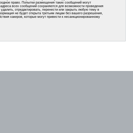
ародное право. Попытки размещения таких сообщений могут
P-адреса всех сообщений сохраняются для возможности проведения
удалить, отредактировать, перенести или закрыть любую тему в
формация не будет открыта третьим лицам без вашего разрешения,
ствия хакеров, которые могут привести к несанкционированному