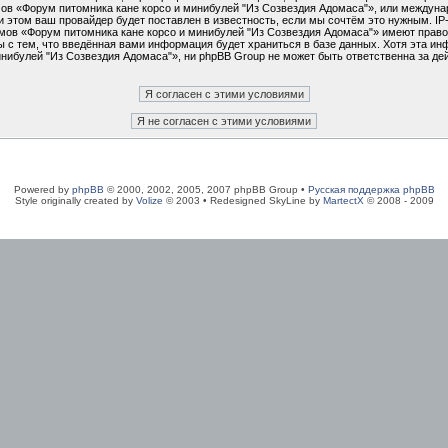
умов «Форум питомника кане корсо и минибулей "Из Созвездия Адомаса"», или междун
 этом ваш провайдер будет поставлен в известность, если мы сочтём это нужным. I
мов «Форум питомника кане корсо и минибулей "Из Созвездия Адомаса"» имеют право 
 с тем, что введённая вами информация будет храниться в базе данных. Хотя эта ин
ибулей "Из Созвездия Адомаса"», ни phpBB Group не может быть ответственна за дей
Powered by
phpBB
© 2000, 2002, 2005, 2007 phpBB Group •
Русская поддержка phpBB
Style originally created by
Volize
© 2003 • Redesigned SkyLine by
MartectX
© 2008 - 2009