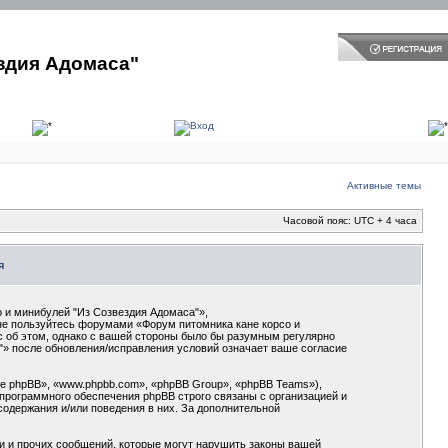
здия Адомаса"
Активные темы
Часовой пояс: UTC + 4 часа
я
 и минибулей "Из Созвездия Адомаса"»,
и не пользуйтесь форумами «Форум питомника кане корсо и
с об этом, однако с вашей стороны было бы разумным регулярно
"» после обновления/исправления условий означает ваше согласие
 phpBB», «www.phpbb.com», «phpBB Group», «phpBB Teams»),
программного обеспечения phpBB строго связаны с организацией и
содержания и/или поведения в них. За дополнительной
и и прочих сообщений, которые могут нарушить законы вашей