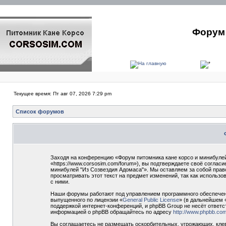
Форум 
Текущее время: Пт авг 07, 2026 7:29 pm
Список форумов
Заходя на конференцию «Форум питомника кане корсо и минибулей
«https://www.corsosim.com/forum»), вы подтверждаете своё согла
минибулей "Из Созвездия Адомаса"». Мы оставляем за собой прав
просматривать этот текст на предмет изменений, так как использ
с ними.
Наши форумы работают под управлением программного обеспечени
выпущенного по лицензии «
General Public License
» (в дальнейшем 
поддержкой интернет-конференций, и phpBB Group не несёт ответс
информацией о phpBB обращайтесь по адресу
http://www.phpbb.com
Вы соглашаетесь не размещать оскорбительных, угрожающих, клев