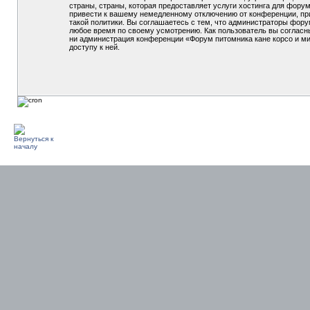
страны, страны, которая предоставляет услуги хостинга для фор
привести к вашему немедленному отключению от конференции, при
такой политики. Вы соглашаетесь с тем, что администраторы фору
любое время по своему усмотрению. Как пользователь вы согласны
ни администрация конференции «Форум питомника кане корсо и мин
доступу к ней.