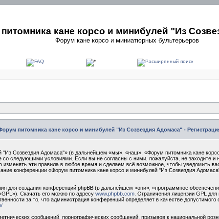
питомника кане корсо и минибулей "Из Созве
Форум кане корсо и миниатюрных бультерьеров
Форум питомника кане корсо и минибулей "Из Созвездия Адомаса" - Регистраци
 "Из Созвездия Адомаса"» (в дальнейшем «мы», «наш», «Форум питомника кане корсо
сие со следующими условиями. Если вы не согласны с ними, пожалуйста, не заходите 
о изменять эти правила в любое время и сделаем всё возможное, чтобы уведомить ва
ование конференции «Форум питомника кане корсо и минибулей "Из Созвездия Адомаса
я для создания конференций phpBB (в дальнейшем «они», «программное обеспечение
«GPL»). Скачать его можно по адресу
www.phpbb.com
. Ограничения лицензии GPL для 
твенности за то, что администрация конференций определяет в качестве допустимого 
/
.
етнических сообщений, порнографических сообщений, призывов к национальной розн