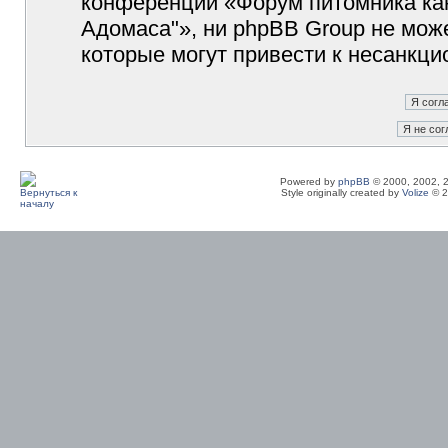
конференции «Форум питомника кан
Адомаса"», ни phpBB Group не може
которые могут привести к несанкци
Powered by
phpBB
© 2000, 2002, 
Style originally created by
Volize
© 2