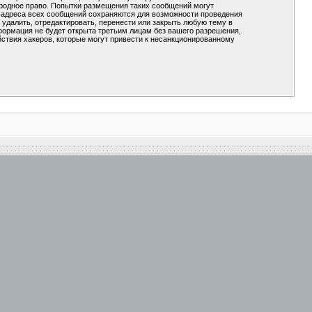
ародное право. Попытки размещения таких сообщений могут
P-адреса всех сообщений сохраняются для возможности проведения
удалить, отредактировать, перенести или закрыть любую тему в
формация не будет открыта третьим лицам без вашего разрешения,
ствия хакеров, которые могут привести к несанкционированному