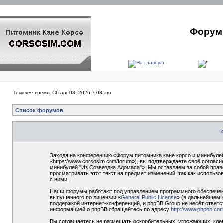
Форум 
Текущее время: Сб авг 08, 2026 7:08 am
Список форумов
Заходя на конференцию «Форум питомника кане корсо и минибулей
«https://www.corsosim.com/forum»), вы подтверждаете своё согла
минибулей "Из Созвездия Адомаса"». Мы оставляем за собой прав
просматривать этот текст на предмет изменений, так как использ
с ними.
Наши форумы работают под управлением программного обеспечени
выпущенного по лицензии «
General Public License
» (в дальнейшем 
поддержкой интернет-конференций, и phpBB Group не несёт ответс
информацией о phpBB обращайтесь по адресу
http://www.phpbb.com
Вы соглашаетесь не размещать оскорбительных, угрожающих, клев