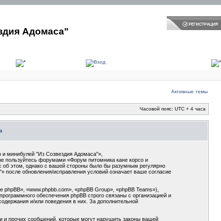
здия Адомаса"
Активные темы
Часовой пояс: UTC + 4 часа
я
 и минибулей "Из Созвездия Адомаса"»,
и не пользуйтесь форумами «Форум питомника кане корсо и
с об этом, однако с вашей стороны было бы разумным регулярно
"» после обновления/исправления условий означает ваше согласие
 phpBB», «www.phpbb.com», «phpBB Group», «phpBB Teams»),
программного обеспечения phpBB строго связаны с организацией и
содержания и/или поведения в них. За дополнительной
и и прочих сообщений, которые могут нарушить законы вашей