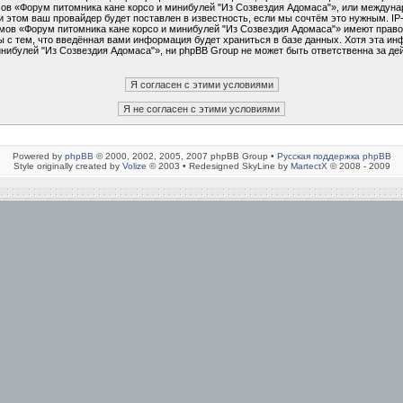
умов «Форум питомника кане корсо и минибулей "Из Созвездия Адомаса"», или междун
 этом ваш провайдер будет поставлен в известность, если мы сочтём это нужным. I
мов «Форум питомника кане корсо и минибулей "Из Созвездия Адомаса"» имеют право 
 с тем, что введённая вами информация будет храниться в базе данных. Хотя эта ин
ибулей "Из Созвездия Адомаса"», ни phpBB Group не может быть ответственна за дей
Powered by
phpBB
© 2000, 2002, 2005, 2007 phpBB Group •
Русская поддержка phpBB
Style originally created by
Volize
© 2003 • Redesigned SkyLine by
MartectX
© 2008 - 2009