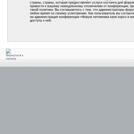
страны, страны, которая предоставляет услуги хостинга для фор
привести к вашему немедленному отключению от конференции, при
такой политики. Вы соглашаетесь с тем, что администраторы фору
любое время по своему усмотрению. Как пользователь вы согласны
ни администрация конференции «Форум питомника кане корсо и мин
доступу к ней.