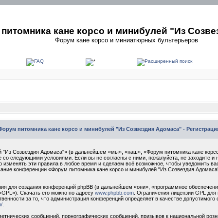
питомника кане корсо и минибулей "Из Созве
Форум кане корсо и миниатюрных бультерьеров
Форум питомника кане корсо и минибулей "Из Созвездия Адомаса" - Регистраци
 "Из Созвездия Адомаса"» (в дальнейшем «мы», «наш», «Форум питомника кане корсо
сие со следующими условиями. Если вы не согласны с ними, пожалуйста, не заходите 
о изменять эти правила в любое время и сделаем всё возможное, чтобы уведомить ва
ование конференции «Форум питомника кане корсо и минибулей "Из Созвездия Адомаса
я для создания конференций phpBB (в дальнейшем «они», «программное обеспечение
«GPL»). Скачать его можно по адресу
www.phpbb.com
. Ограничения лицензии GPL для 
твенности за то, что администрация конференций определяет в качестве допустимого 
/
.
етнических сообщений, порнографических сообщений, призывов к национальной розн