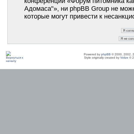
конференции «Форум питомника кан
Адомаса"», ни phpBB Group не може
которые могут привести к несанкци
Powered by
phpBB
© 2000, 2002, 
Style originally created by
Volize
© 2