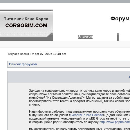
Форум 
Текущее время: Пт авг 07, 2026 10:48 am
Список форумов
Заходя на конференцию «Форум питомника кане корсо и минибулей
«https://www.corsosim.com/forum»), вы подтверждаете своё согла
минибулей "Из Созвездия Адомаса"». Мы оставляем за собой прав
просматривать этот текст на предмет изменений, так как использ
с ними.
Наши форумы работают под управлением программного обеспечени
выпущенного по лицензии «
General Public License
» (в дальнейшем 
поддержкой интернет-конференций, и phpBB Group не несёт ответс
информацией о phpBB обращайтесь по адресу
http://www.phpbb.com
Вы соглашаетесь не размещать оскорбительных, угрожающих, клев