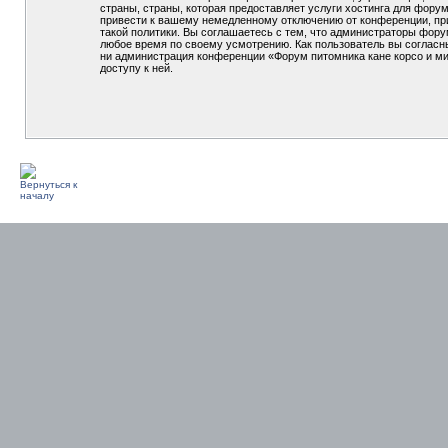
страны, страны, которая предоставляет услуги хостинга для фор
привести к вашему немедленному отключению от конференции, при
такой политики. Вы соглашаетесь с тем, что администраторы фору
любое время по своему усмотрению. Как пользователь вы согласны
ни администрация конференции «Форум питомника кане корсо и мин
доступу к ней.