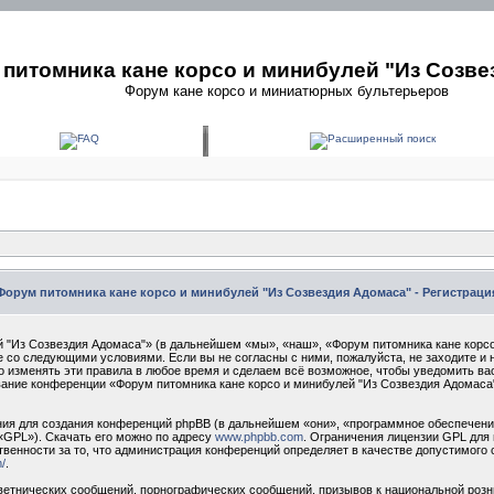
питомника кане корсо и минибулей "Из Созве
Форум кане корсо и миниатюрных бультерьеров
Форум питомника кане корсо и минибулей "Из Созвездия Адомаса" - Регистраци
 "Из Созвездия Адомаса"» (в дальнейшем «мы», «наш», «Форум питомника кане корсо
сие со следующими условиями. Если вы не согласны с ними, пожалуйста, не заходите 
о изменять эти правила в любое время и сделаем всё возможное, чтобы уведомить ва
ование конференции «Форум питомника кане корсо и минибулей "Из Созвездия Адомаса
я для создания конференций phpBB (в дальнейшем «они», «программное обеспечение
«GPL»). Скачать его можно по адресу
www.phpbb.com
. Ограничения лицензии GPL для 
твенности за то, что администрация конференций определяет в качестве допустимого 
/
.
етнических сообщений, порнографических сообщений, призывов к национальной розн