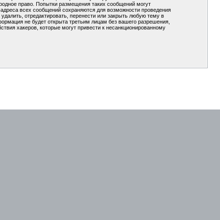
ародное право. Попытки размещения таких сообщений могут
P-адреса всех сообщений сохраняются для возможности проведения
удалить, отредактировать, перенести или закрыть любую тему в
формация не будет открыта третьим лицам без вашего разрешения,
ствия хакеров, которые могут привести к несанкционированному