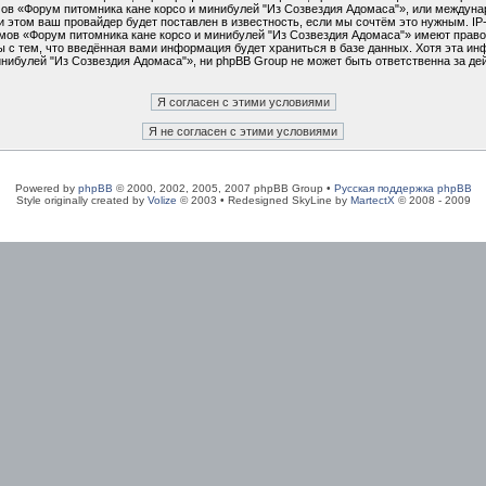
умов «Форум питомника кане корсо и минибулей "Из Созвездия Адомаса"», или междун
 этом ваш провайдер будет поставлен в известность, если мы сочтём это нужным. I
мов «Форум питомника кане корсо и минибулей "Из Созвездия Адомаса"» имеют право 
 с тем, что введённая вами информация будет храниться в базе данных. Хотя эта ин
ибулей "Из Созвездия Адомаса"», ни phpBB Group не может быть ответственна за дей
Powered by
phpBB
© 2000, 2002, 2005, 2007 phpBB Group •
Русская поддержка phpBB
Style originally created by
Volize
© 2003 • Redesigned SkyLine by
MartectX
© 2008 - 2009