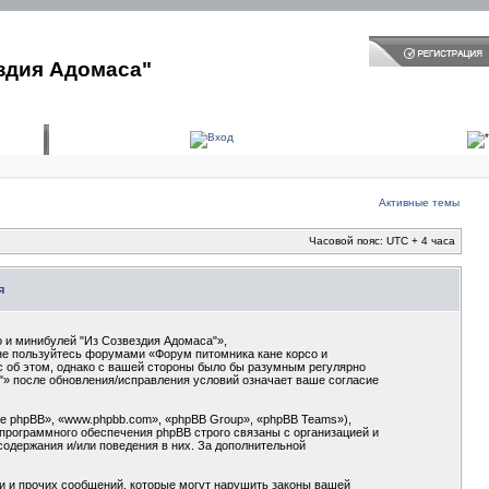
здия Адомаса"
Активные темы
Часовой пояс: UTC + 4 часа
я
 и минибулей "Из Созвездия Адомаса"»,
и не пользуйтесь форумами «Форум питомника кане корсо и
с об этом, однако с вашей стороны было бы разумным регулярно
"» после обновления/исправления условий означает ваше согласие
 phpBB», «www.phpbb.com», «phpBB Group», «phpBB Teams»),
программного обеспечения phpBB строго связаны с организацией и
содержания и/или поведения в них. За дополнительной
и и прочих сообщений, которые могут нарушить законы вашей