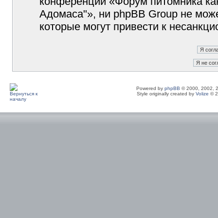
конференции «Форум питомника кан
Адомаса"», ни phpBB Group не може
которые могут привести к несанкци
Powered by
phpBB
© 2000, 2002, 
Style originally created by
Volize
© 2