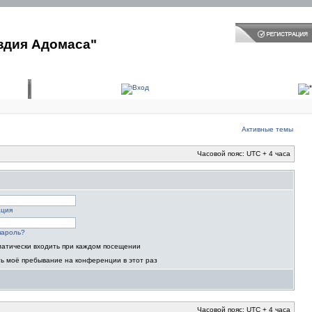
здия Адомаса"
Активные темы
Часовой пояс: UTC + 4 часа
ация
пароль?
атически входить при каждом посещении
ь моё пребывание на конференции в этот раз
Часовой пояс: UTC + 4 часа