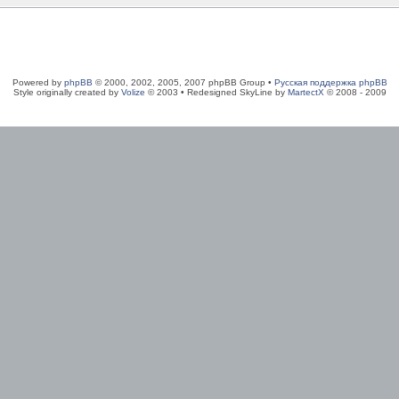
Powered by
phpBB
© 2000, 2002, 2005, 2007 phpBB Group •
Русская поддержка phpBB
Style originally created by
Volize
© 2003 • Redesigned SkyLine by
MartectX
© 2008 - 2009