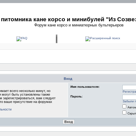
питомника кане корсо и минибулей "Из Созве
Форум кане корсо и миниатюрных бультерьеров
Вход
Имя пользователя:
мает всего несколько минут, но
Регистр
 могут быть установлены также
Пароль:
м зарегистрироваться, вам следует
Забыли 
что ваше присутствие на форумах
Автом
льности
Скрыт