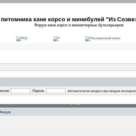
питомника кане корсо и минибулей "Из Созве
Форум кане корсо и миниатюрных бультерьеров
ателя:
Пароль:
Автоматически входить при каждом посещени
Главный форум
Форум