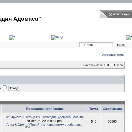
здия Адомаса"
Активные темы
Часовой пояс: UTC + 4 часа
и
Последнее сообщение
Темы
Сообщения
Re: Ириска и Зефир Из Созвездия Адомаса! Москва
Вт окт 28, 2025 9:54 pm
543
38563
Анна & Сим