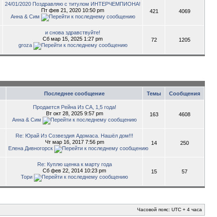
24/01/2020 Поздравляю с титулом ИНТЕРЧЕМПИОНА!
Пт фев 21, 2020 10:50 pm
421
4069
Анна & Сим
и снова здравствуйте!
Сб мар 15, 2025 1:27 pm
72
1205
groza
Последнее сообщение
Темы
Сообщения
Продается Рейна Из СА, 1,5 года!
Вт окт 28, 2025 9:57 pm
163
4608
Анна & Сим
Re: Юрай Из Созвездия Адомаса. Нашёл дом!!!
Чт мар 16, 2017 7:56 pm
14
250
Елена Дивногорск
Re: Куплю щенка к марту года
Сб фев 22, 2014 10:23 pm
15
57
Тори
Часовой пояс: UTC + 4 часа