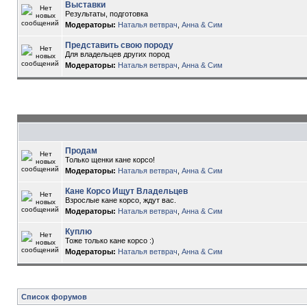
Выставки
Результаты, подготовка
Модераторы:
Наталья ветврач
,
Анна & Сим
Представить свою породу
Для владельцев других пород
Модераторы:
Наталья ветврач
,
Анна & Сим
Продам
Только щенки кане корсо!
Модераторы:
Наталья ветврач
,
Анна & Сим
Кане Корсо Ищут Владельцев
Взрослые кане корсо, ждут вас.
Модераторы:
Наталья ветврач
,
Анна & Сим
Куплю
Тоже только кане корсо :)
Модераторы:
Наталья ветврач
,
Анна & Сим
Список форумов