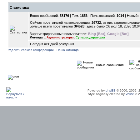
Статистика
Всего сообщений:
58176
| Тем:
1856
| Пользователей:
1014
| Новый 
Сейчас посетителей на конференции:
26732
, из них зарегистрирован
Больше всего посетителей (
64528
) здесь было Сб июл 18, 2026 10:0
Зарегистрированные пользователи:
Bing [Bot]
,
Google [Bot]
Легенда ::
Администраторы
,
Супермодераторы
Сегодня нет дней рождения.
Удалить cookies конференции
|
Наша команда
Новые сообщения
Powered by
phpBB
© 2000, 2002, 
Style originally created by
Volize
© 2