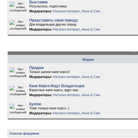
Выставки
Результаты, подготовка
Модераторы:
Наталья ветврач
,
Анна & Сим
Представить свою породу
Для владельцев других пород
Модераторы:
Наталья ветврач
,
Анна & Сим
До
Форум
Продам
Только щенки кане корсо!
Модераторы:
Наталья ветврач
,
Анна & Сим
Кане Корсо Ищут Владельцев
Взрослые кане корсо, ждут вас.
Модераторы:
Наталья ветврач
,
Анна & Сим
Куплю
Тоже только кане корсо :)
Модераторы:
Наталья ветврач
,
Анна & Сим
Список форумов