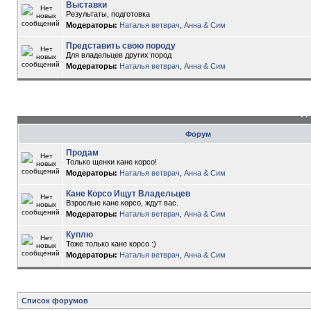
Выставки
Результаты, подготовка
Модераторы:
Наталья ветврач
,
Анна & Сим
Представить свою породу
Для владельцев других пород
Модераторы:
Наталья ветврач
,
Анна & Сим
До
Форум
Продам
Только щенки кане корсо!
Модераторы:
Наталья ветврач
,
Анна & Сим
Кане Корсо Ищут Владельцев
Взрослые кане корсо, ждут вас.
Модераторы:
Наталья ветврач
,
Анна & Сим
Куплю
Тоже только кане корсо :)
Модераторы:
Наталья ветврач
,
Анна & Сим
Список форумов