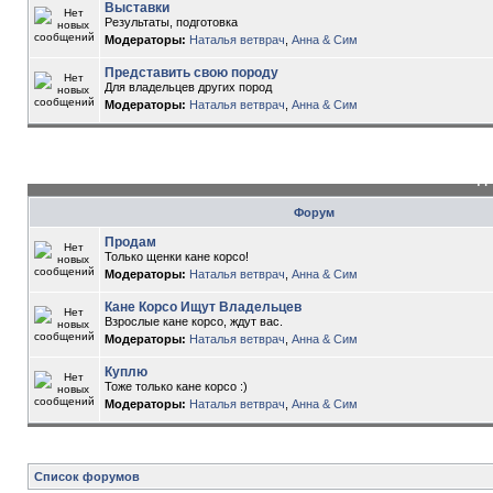
Выставки
Результаты, подготовка
Модераторы:
Наталья ветврач
,
Анна & Сим
Представить свою породу
Для владельцев других пород
Модераторы:
Наталья ветврач
,
Анна & Сим
До
Форум
Продам
Только щенки кане корсо!
Модераторы:
Наталья ветврач
,
Анна & Сим
Кане Корсо Ищут Владельцев
Взрослые кане корсо, ждут вас.
Модераторы:
Наталья ветврач
,
Анна & Сим
Куплю
Тоже только кане корсо :)
Модераторы:
Наталья ветврач
,
Анна & Сим
Список форумов