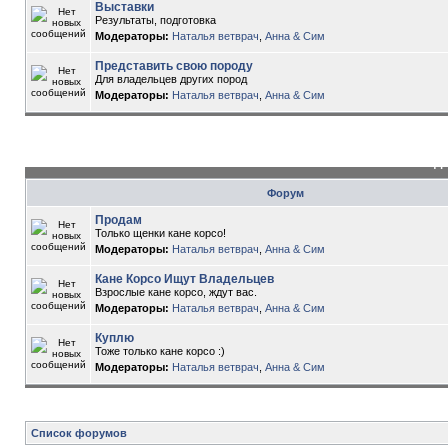
Выставки
Результаты, подготовка
Модераторы:
Наталья ветврач
,
Анна & Сим
Представить свою породу
Для владельцев других пород
Модераторы:
Наталья ветврач
,
Анна & Сим
До
Форум
Продам
Только щенки кане корсо!
Модераторы:
Наталья ветврач
,
Анна & Сим
Кане Корсо Ищут Владельцев
Взрослые кане корсо, ждут вас.
Модераторы:
Наталья ветврач
,
Анна & Сим
Куплю
Тоже только кане корсо :)
Модераторы:
Наталья ветврач
,
Анна & Сим
Список форумов